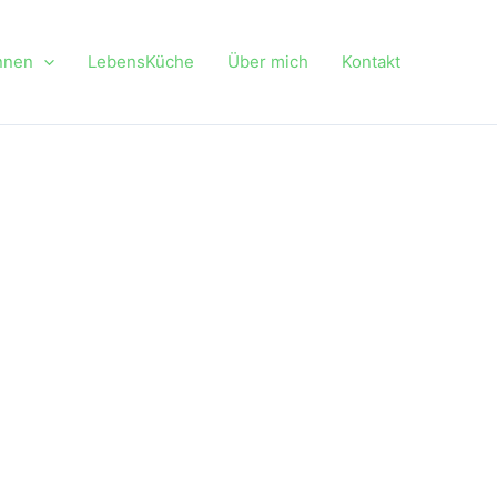
nnen
LebensKüche
Über mich
Kontakt