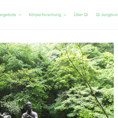
angebote
Körperforschung
Über Qi
Qi Jungbru