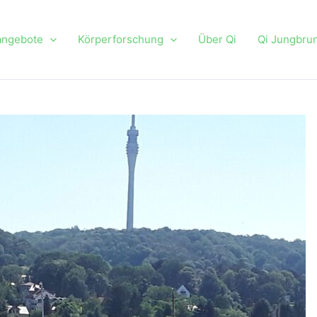
angebote
Körperforschung
Über Qi
Qi Jungbru