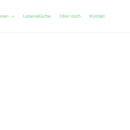
nnen
LebensKüche
Über mich
Kontakt