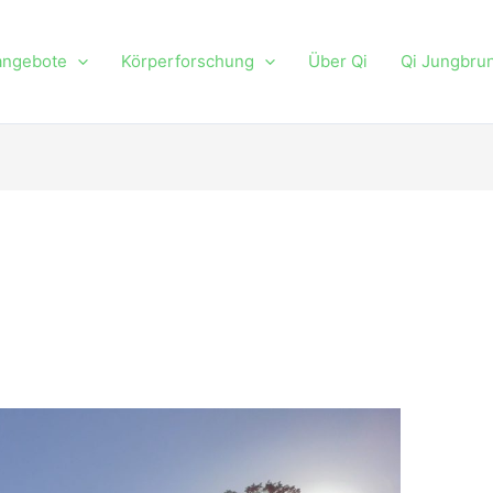
angebote
Körperforschung
Über Qi
Qi Jungbru