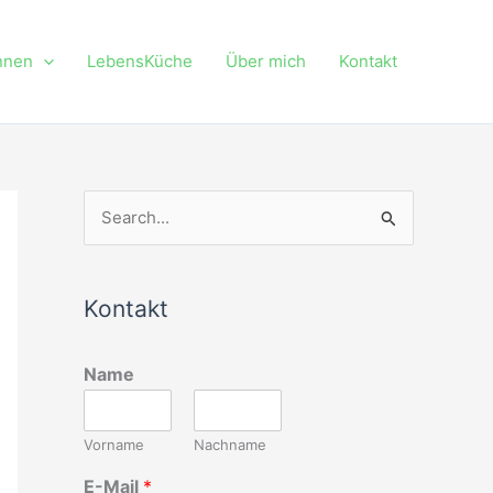
nnen
LebensKüche
Über mich
Kontakt
S
u
c
Kontakt
h
e
Name
n
n
Vorname
Nachname
a
c
E-Mail
*