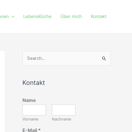
nnen
LebensKüche
Über mich
Kontakt
S
u
c
Kontakt
h
e
Name
n
n
Vorname
Nachname
a
c
E-Mail
*