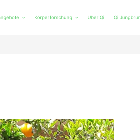
angebote
Körperforschung
Über Qi
Qi Jungbru