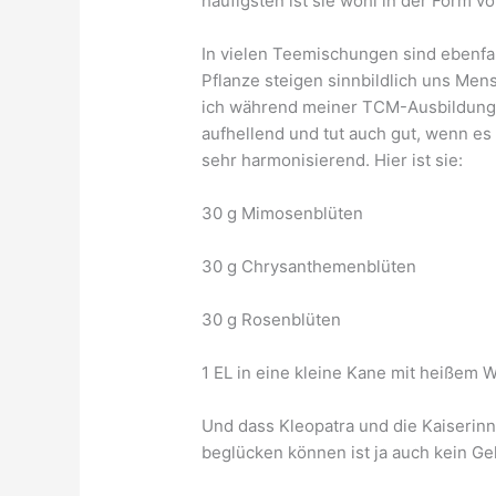
häufigsten ist sie wohl in der Form v
In vielen Teemischungen sind ebenfal
Pflanze steigen sinnbildlich uns Me
ich während meiner TCM-Ausbildung 
aufhellend und tut auch gut, wenn es b
sehr harmonisierend. Hier ist sie:
30 g Mimosenblüten
30 g Chrysanthemenblüten
30 g Rosenblüten
1 EL in eine kleine Kane mit heißem 
Und dass Kleopatra und die Kaiserin
beglücken können ist ja auch kein G