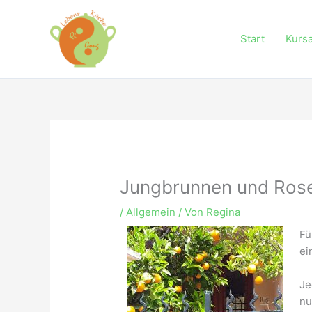
Zum
Inhalt
Start
Kurs
springen
Jungbrunnen und Ros
/
Allgemein
/ Von
Regina
Fü
ei
Je
nu