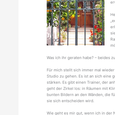
er
He
„e
er
si
Ra
mö
Was ich ihr geraten habe? – beides z
Für mich stellt sich immer mal wiede
Studio zu gehen. Es ist an sich eine
stärken. Es gibt einen Trainer, der a
geht der Zirkel los: in Räumen mit K
bunten Bildern an den Wänden, die f
sie sich entscheiden wird.
Wie geht es mir gut, wenn ich in der 