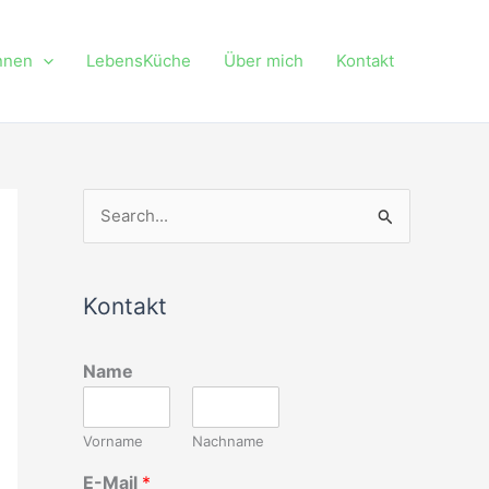
nnen
LebensKüche
Über mich
Kontakt
S
u
c
Kontakt
h
e
Name
n
n
Vorname
Nachname
a
c
E-Mail
*