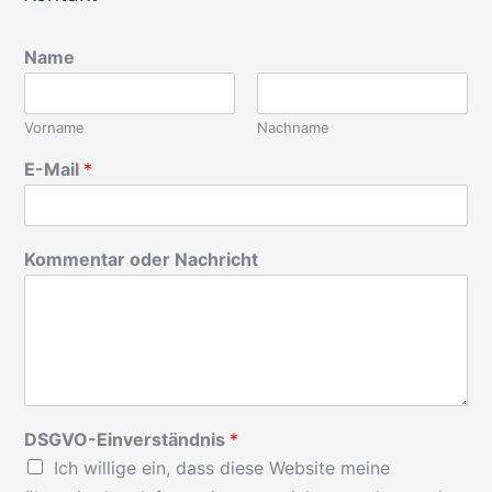
h
e
Name
n
n
a
Vorname
Nachname
c
E-Mail
*
h
:
Kommentar oder Nachricht
DSGVO-Einverständnis
*
Ich willige ein, dass diese Website meine