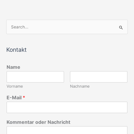
S
u
c
Kontakt
h
e
Name
n
n
a
Vorname
Nachname
c
E-Mail
*
h
:
Kommentar oder Nachricht